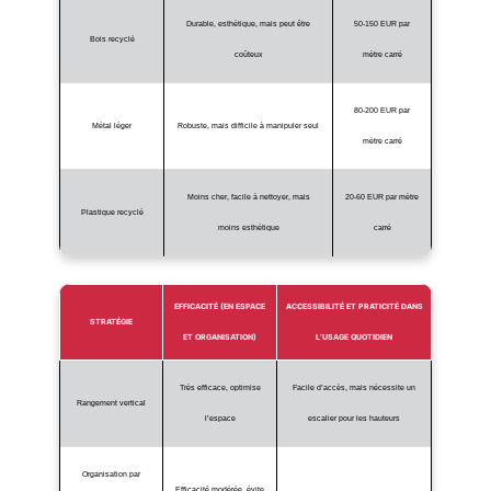
Durable, esthétique, mais peut être
50-150 EUR par
Bois recyclé
coûteux
mètre carré
80-200 EUR par
Métal léger
Robuste, mais difficile à manipuler seul
mètre carré
Moins cher, facile à nettoyer, mais
20-60 EUR par mètre
Plastique recyclé
moins esthétique
carré
EFFICACITÉ (EN ESPACE
ACCESSIBILITÉ ET PRATICITÉ DANS
STRATÉGIE
ET ORGANISATION)
L’USAGE QUOTIDIEN
Très efficace, optimise
Facile d’accès, mais nécessite un
Rangement vertical
l’espace
escalier pour les hauteurs
Organisation par
Efficacité modérée, évite