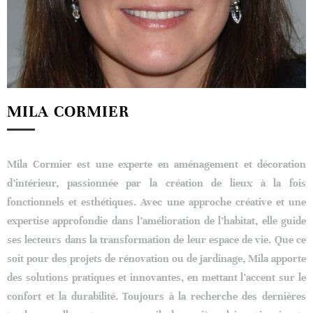
MILA CORMIER
Mila Cormier est une experte en aménagement et décoration
d’intérieur, passionnée par la création de lieux à la fois
fonctionnels et esthétiques. Avec une approche créative et une
expertise approfondie dans l’amélioration de l’habitat, elle guide
ses lecteurs dans la transformation de leur espace de vie. Que ce
soit pour des projets de rénovation ou de jardinage, Mila apporte
des solutions pratiques et innovantes, en mettant l’accent sur le
confort et la durabilité. Toujours à la recherche des dernières