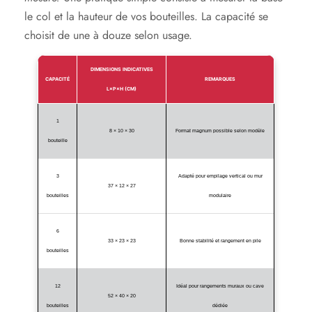
le col et la hauteur de vos bouteilles. La capacité se
choisit de une à douze selon usage.
DIMENSIONS INDICATIVES
CAPACITÉ
REMARQUES
L×P×H (CM)
1
8 × 10 × 30
Format magnum possible selon modèle
bouteille
3
Adapté pour empilage vertical ou mur
37 × 12 × 27
bouteilles
modulaire
6
33 × 23 × 23
Bonne stabilité et rangement en pile
bouteilles
12
Idéal pour rangements muraux ou cave
52 × 40 × 20
bouteilles
dédiée