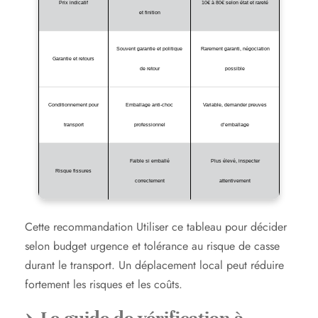
Prix indicatif
10€ à 80€ selon état et rareté
et finition
Souvent garantie et politique
Rarement garanti, négociation
Garantie et retours
de retour
possible
Conditionnement pour
Emballage anti-choc
Variable, demander preuves
transport
professionnel
d’emballage
Faible si emballé
Plus élevé, inspecter
Risque fissures
correctement
attentivement
Cette recommandation Utiliser ce tableau pour décider
selon budget urgence et tolérance au risque de casse
durant le transport. Un déplacement local peut réduire
fortement les risques et les coûts.