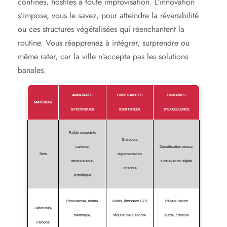
confinés, hostiles à toute improvisation. L’innovation
s’impose, vous le savez, pour atteindre la réversibilité
ou ces structures végétalisées qui réenchantent la
routine. Vous réapprenez à intégrer, surprendre ou
même rater, car la ville n’accepte pas les solutions
banales.
AVANTAGES
CONTRAINTES
DOMAINES
MATÉRIAU
SPÉCIFIQUES
IDENTIFIÉES
D’EXCELLENCE
Faible empreinte
Entretien,
carbone,
Densification douce,
Bois
réglementation
renouvelable,
surélévation légère
incendie
esthétique
Robustesse, inertie
Poids, émission CO2
Réhabilitation
Béton bas-
thermique,
réduite mais encore
lourde, création
carbone