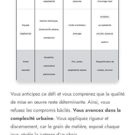
adaptabilité
présente
d’ouvrage neuf
Isolation,
Gestion thermique,
Façade
Coûts d’entretien,
acceptabilité
biodiversité urbaine,
végétalisée
arrosage
sociale, espaces
esthétisme
publics
Durabilité,
Pierre
Prix, poids,
Requalification de
valorisation
naturelle
adaptabilité réduite
centres anciens
patrimoniale
Vous anticipez ce défi et vous comprenez que la qualité
de mise en œuvre reste déterminante. Ainsi, vous
refusez les compromis bâclés.
Vous avancez dans la
complexité urbaine
. Vous appliquez rigueur et
discernement, car le grain de matière, exposé chaque
jour, révèle la justesse d’un choix.