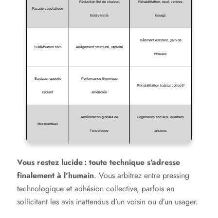
Réduction îlot de chaleur,
Réhabilitation, neuf, centres-
Façade végétalisée
biodiversité
bourgs
Bâtiment existant, gain de
Surélévation bois
Allègement structurel, rapidité
niveaux
Bardage rapporté
Performance thermique
Réhabilitation habitat collectif
isolant
améliorée
Amélioration globale de
Logements sociaux, quartiers
Mur manteau
l’enveloppe
anciens
Vous restez lucide : toute technique s’adresse
finalement à l’humain
. Vous arbitrez entre pressing
technologique et adhésion collective, parfois en
sollicitant les avis inattendus d’un voisin ou d’un usager.