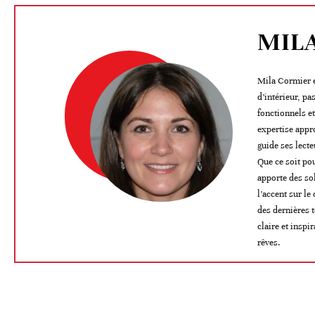
MIL
Mila Cormier e
d’intérieur, pa
fonctionnels e
expertise appro
guide ses lecte
Que ce soit po
apporte des so
l’accent sur le
des dernières 
claire et inspi
rêves.