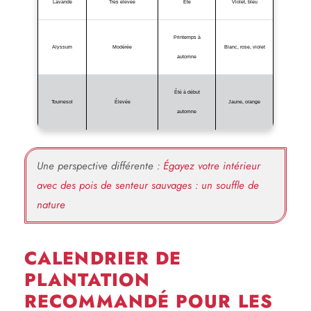
Lavande
Très élevée
Été
Violet, bleu
Printemps à
Alyssum
Modérée
Blanc, rose, violet
automne
Été à début
Tournesol
Élevée
Jaune, orange
automne
Une perspective différente :
Égayez votre intérieur
avec des pois de senteur sauvages : un souffle de
nature
CALENDRIER DE
PLANTATION
RECOMMANDÉ POUR LES