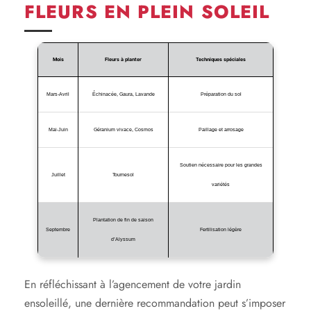
FLEURS EN PLEIN SOLEIL
Mois
Fleurs à planter
Techniques spéciales
Mars-Avril
Échinacée, Gaura, Lavande
Préparation du sol
Mai-Juin
Géranium vivace, Cosmos
Paillage et arrosage
Soutien nécessaire pour les grandes
Juillet
Tournesol
variétés
Plantation de fin de saison
Septembre
Fertilisation légère
d’Alyssum
En réfléchissant à l’agencement de votre jardin
ensoleillé, une dernière recommandation peut s’imposer