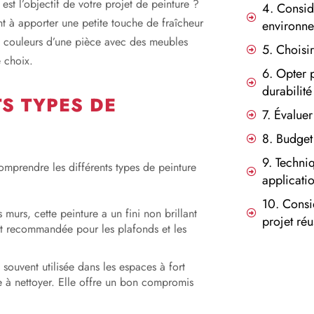
est l’objectif de votre projet de peinture ?
4. Consid
 à apporter une petite touche de fraîcheur
environne
s couleurs d’une pièce avec des meubles
5. Choisi
e choix.
6. Opter p
durabilité
TS TYPES DE
7. Évaluer
8. Budget 
9. Techniq
omprendre les différents types de peinture
applicati
10. Consi
 murs, cette peinture a un fini non brillant
projet réu
nt recommandée pour les plafonds et les
 souvent utilisée dans les espaces à fort
ile à nettoyer. Elle offre un bon compromis