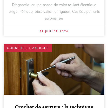
Diagnostiquer une panne de volet roulant électrique
exige méthode, observation et rigueur. Ces équipements
automatisés
31 JUILLET 2026
CONSEILS ET ASTUCES
Crochet de serrure : la technique