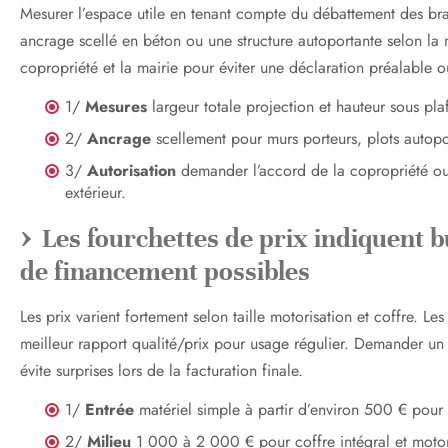
Mesurer l’espace utile en tenant compte du débattement des bras 
ancrage scellé en béton ou une structure autoportante selon la 
copropriété et la mairie pour éviter une déclaration préalable o
1/
Mesures
largeur totale projection et hauteur sous pla
2/
Ancrage
scellement pour murs porteurs, plots autopor
3/
Autorisation
demander l’accord de la copropriété ou
extérieur.
Les fourchettes de prix indiquent b
de financement possibles
Les prix varient fortement selon taille motorisation et coffre. L
meilleur rapport qualité/prix pour usage régulier. Demander un de
évite surprises lors de la facturation finale.
1/
Entrée
matériel simple à partir d’environ 500 € pour
2/
Milieu
1 000 à 2 000 € pour coffre intégral et motor